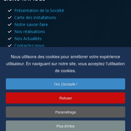
Présentation de la Société
Carte des installations
Notre savoir-faire
Nos réalisations
Nos Actualités
Contactez-nous
HORAIRES D'OUVERTURE
Nous utilisons des cookies pour améliorer votre expérience
utilisateur. En naviguant sur notre site, vous acceptez l'utilisation
Nous sommes ouvert tous les jours du lundi au vendredi aux
de cookies.
heures de bureau.
Oui, j'accepte !
Lun, Mar, Jeu :
8h à 12h - 13h30 à 17h30
Mer, Ven :
8h à 12h
Refuser
Location :
8 rue du capitole 42110 Feurs
Paramétrage
Copyright © 2022-2025
Cuisson Electricité
. Tous droits réservés.
Plus d'infos
Réalisation par
MC&C