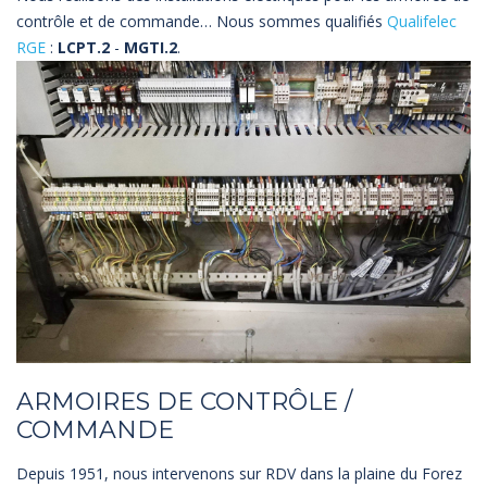
contrôle et de commande… Nous sommes qualifiés
Qualifelec
RGE
:
LCPT.2
-
MGTI.2
.
ARMOIRES DE CONTRÔLE /
COMMANDE
Depuis 1951, nous intervenons sur RDV dans la plaine du Forez