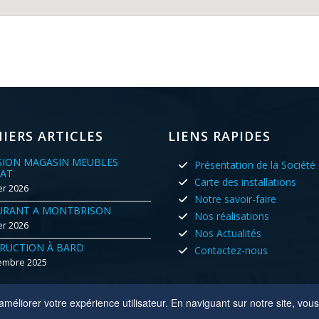
IERS ARTICLES
LIENS RAPIDES
SION MAGASIN MEUBLES
Présentation de la Société
AT
Carte des installations
er 2026
Notre savoir-faire
URANT A MONTBRISON
Nos réalisations
er 2026
Nos Actualités
RUCTION À BARD
Contactez-nous
embre 2025
méliorer votre expérience utilisateur. En naviguant sur notre site, vous 