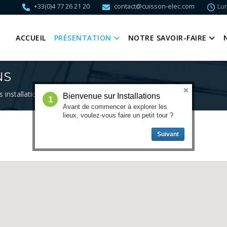
+33(0)4 77 26 21 20
contact@cuisson-elec.com
Lun
ACCUEIL
PRÉSENTATION
NOTRE SAVOIR-FAIRE
NS
 installations
Bienvenue sur Installations
1
Avant de commencer à explorer les
lieux, voulez-vous faire un petit tour ?
Suivant