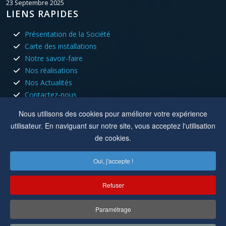
23 Septembre 2025
LIENS RAPIDES
Présentation de la Société
Carte des installations
Notre savoir-faire
Nos réalisations
Nos Actualités
Contactez-nous
HORAIRES D'OUVERTURE
Nous utilisons des cookies pour améliorer votre expérience
utilisateur. En naviguant sur notre site, vous acceptez l'utilisation
Nous sommes ouvert tous les jours du lundi au vendredi aux
de cookies.
heures de bureau.
Oui, j'accepte !
Lun, Mar, Jeu :
8h à 12h - 13h30 à 17h30
Mer, Ven :
8h à 12h
Refuser
Location :
8 rue du capitole 42110 Feurs
Paramétrage