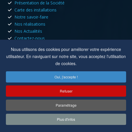
Présentation de la Société
Carte des installations
Notre savoir-faire
Nos réalisations
Nos Actualités
Contactez-nous
HORAIRES D'OUVERTURE
Nous utilisons des cookies pour améliorer votre expérience
utilisateur. En naviguant sur notre site, vous acceptez l'utilisation
Nous sommes ouvert tous les jours du lundi au vendredi aux
de cookies.
heures de bureau.
Oui, j'accepte !
Lun, Mar, Jeu :
8h à 12h - 13h30 à 17h30
Mer, Ven :
8h à 12h
Refuser
Location :
8 rue du capitole 42110 Feurs
Paramétrage
Copyright © 2022-2025
Cuisson Electricité
. Tous droits réservés.
Plus d'infos
Réalisation par
MC&C